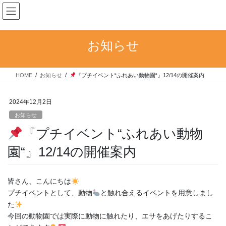
コ
ナ
ン
ビ
テ
ゲ
ン
ー
お知らせ
ツ
シ
へ
ョ
ス
ン
HOME
お知らせ
『プチイベント“ふれあい動物園“』12/14の開催案内
キ
に
ッ
移
プ
動
2024年12月2日
お知らせ
『プチイベント“ふれあい動物
園“』12/14の開催案内
皆さん、こんにちは
プチイベントとして、動物
と触れ合えるイベントを用意しまし
た
今回の動物園では実際に動物に触れたり、エサをあげたりするこ