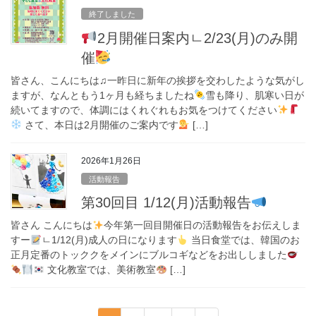
終了しました
2月開催日案内ㄴ2/23(月)のみ開
催
皆さん、こんにちは♫一昨日に新年の挨拶を交わしたような気がし
ますが、なんともう1ヶ月も経ちましたね
雪も降り、肌寒い日が
続いてますので、体調にはくれぐれもお気をつけてください
さて、本日は2月開催のご案内です
‍ […]
2026年1月26日
活動報告
第30回目 1/12(月)活動報告
皆さん こんにちは
今年第一回目開催日の活動報告をお伝えしま
すー
ㄴ1/12(月)成人の日になります
当日食堂では、韓国のお
正月定番のトッククをメインにブルコギなどをお出ししました
文化教室では、美術教室
[…]