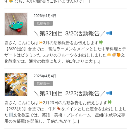
す
なお、4月の開催はございませんので […]
2026年4月4日
活動報告
＼第32回目 3/20活動報告／
皆さん こんにちは
3月の活動報告をお伝えします
【3/20(金)】食堂では、醤油ラーメンをメインとした中華料理とデ
ザートはビタミンたっぷりのフルーツをお出ししました
文
化教室では、通常の教室に加え、約1年ぶりに大 […]
2026年4月4日
活動報告
＼第31回目 2/23活動報告／
皆さん こんにちは
2月23日の活動報告をお伝えします
【2/23(月)】食堂では、牛丼
をメインとした定食をお出ししまし
た
文化教室では、英語・美術・プレイルーム・星組(未就学児専
用のお部屋)を開催し、子供たちがそ […]