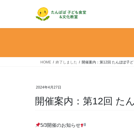
コ
ナ
ン
ビ
テ
ゲ
ン
ー
ツ
シ
へ
ョ
ス
ン
キ
に
ッ
移
HOME
終了しました
開催案内：第12回 たんぽぽ子ども
プ
動
2024年4月27日
開催案内：第12回 たん
5/3開催のお知らせ