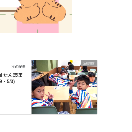
活動報告
次の記事
回 たんぽぽ
・5/3)